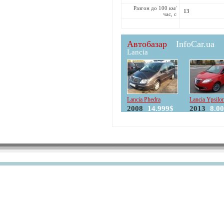
Разгон до 100 км/
13
час, с
Автобазар
InfoCar.ua
Lancia
Lancia Phedra
Lancia Ypsilo
2008
14.999$
2013
8.0