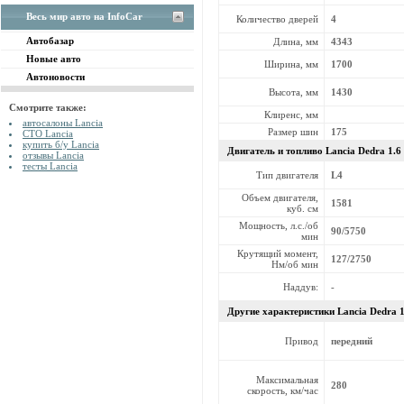
Весь мир авто на InfoCar
Количество дверей
4
Автобазар
Длина, мм
4343
Новые авто
Ширина, мм
1700
Автоновости
Высота, мм
1430
Смотрите также:
Клиренс, мм
автосалоны Lancia
Размер шин
175
СТО Lancia
купить б/у Lancia
Двигатель и топливо Lancia
Dedra 1.6
отзывы Lancia
тесты Lancia
Тип двигателя
L4
Объем двигателя,
1581
куб. см
Мощность, л.с./об
90/5750
мин
Крутящий момент,
127/2750
Нм/об мин
Наддув:
-
Другие характеристики Lancia
Dedra 1
Привод
передний
Максимальная
280
скорость, км/час