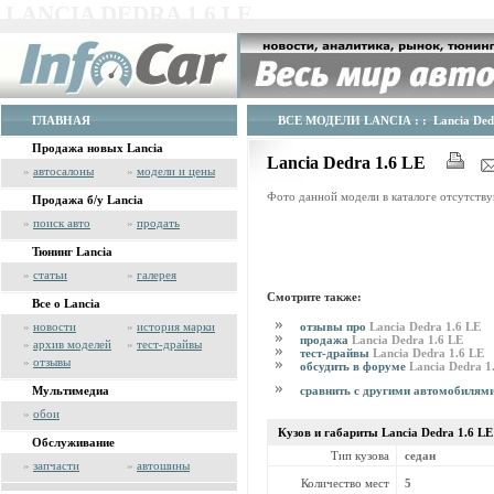
LANCIA DEDRA 1.6 LE
ГЛАВНАЯ
ВСЕ МОДЕЛИ LANCIA
: : Lancia Ded
Продажа новых Lancia
Lancia Dedra 1.6 LE
»
автосалоны
»
модели и цены
Фото данной модели в каталоге отсутству
Продажа б/у Lancia
»
поиск авто
»
продать
Тюнинг Lancia
»
статьи
»
галерея
Смотрите также:
Все о Lancia
отзывы про
Lancia Dedra 1.6 LE
»
новости
»
история марки
продажа
Lancia Dedra 1.6 LE
»
архив моделей
»
тест-драйвы
тест-драйвы
Lancia Dedra 1.6 LE
»
отзывы
обсудить в форуме
Lancia Dedra 1
сравнить с другими автомобилям
Мультимедиа
»
обои
Кузов и габариты Lancia
Dedra 1.6 LE
Обслуживание
Тип кузова
седан
»
запчасти
»
автошины
Количество мест
5