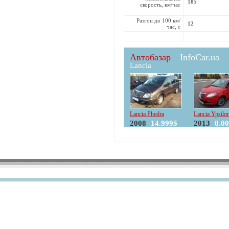
185
скорость, км/час
Разгон до 100 км/
12
час, с
Автобазар
InfoCar.ua
Lancia
Lancia Phedra
Lancia Ypsilo
2008
14.999$
2013
8.0