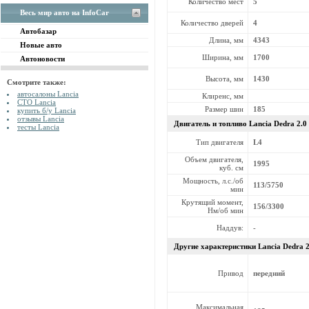
Количество мест
5
Весь мир авто на InfoCar
Количество дверей
4
Автобазар
Длина, мм
4343
Новые авто
Ширина, мм
1700
Автоновости
Высота, мм
1430
Смотрите также:
автосалоны Lancia
Клиренс, мм
СТО Lancia
Размер шин
185
купить б/у Lancia
отзывы Lancia
Двигатель и топливо Lancia
Dedra 2.0
тесты Lancia
Тип двигателя
L4
Объем двигателя,
1995
куб. см
Мощность, л.с./об
113/5750
мин
Крутящий момент,
156/3300
Нм/об мин
Наддув:
-
Другие характеристики Lancia
Dedra 2
Привод
передний
Максимальная