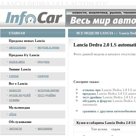
LANCIA DEDRA 2.0 LS AUTOMATIC
ГЛАВНАЯ
ВСЕ МОДЕЛИ LANCIA
: : Lancia Ded
Продажа новых Lancia
Lancia Dedra 2.0 LS automat
»
автосалоны
»
модели и цены
Фото данной модели в каталоге отсутству
Продажа б/у Lancia
»
поиск авто
»
продать
Тюнинг Lancia
»
статьи
»
галерея
Смотрите также:
Все о Lancia
отзывы про
Lancia Dedra 2.0 LS a
»
новости
»
история марки
продажа
Lancia Dedra 2.0 LS auto
»
архив моделей
»
тест-драйвы
тест-драйвы
Lancia Dedra 2.0 LS 
»
отзывы
обсудить в форуме
Lancia Dedra 2
automatic
Мультимедиа
сравнить с другими автомобилям
»
обои
Обслуживание
Кузов и габариты Lancia
Dedra 2.0 LS
»
запчасти
»
автошины
Тип кузова
седан