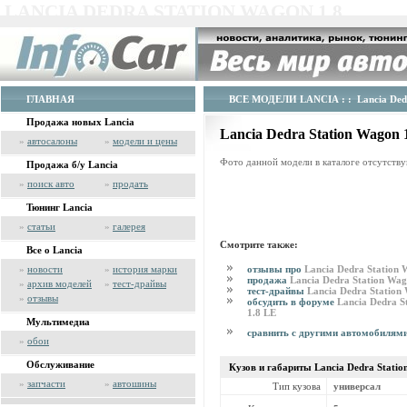
LANCIA DEDRA STATION WAGON 1.8
ГЛАВНАЯ
ВСЕ МОДЕЛИ LANCIA
: : Lancia Ded
Продажа новых Lancia
Lancia Dedra Station Wagon
»
автосалоны
»
модели и цены
Фото данной модели в каталоге отсутству
Продажа б/у Lancia
»
поиск авто
»
продать
Тюнинг Lancia
»
статьи
»
галерея
Смотрите также:
Все о Lancia
отзывы про
Lancia Dedra Station 
»
новости
»
история марки
продажа
Lancia Dedra Station Wag
»
архив моделей
»
тест-драйвы
тест-драйвы
Lancia Dedra Station
»
отзывы
обсудить в форуме
Lancia Dedra S
1.8 LE
Мультимедиа
сравнить с другими автомобилям
»
обои
Обслуживание
Кузов и габариты Lancia
Dedra Statio
»
запчасти
»
автошины
Тип кузова
универсал