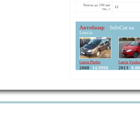
Разгон до 100 км/
12
час, с
Автобазар
InfoCar.ua
Lancia
Lancia Phedra
Lancia Ypsilo
2008
14.999$
2013
8.0