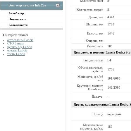
Количество мест
5
Весь мир авто на InfoCar
Количество дверей
5
Автобазар
Длина, мм
4343
Новые авто
Ширина, мм
1700
Автоновости
Высота, мм
1446
Смотрите также:
автосалоны Lancia
Клиренс, мм
СТО Lancia
Размер шин
185
купить б/у Lancia
отзывы Lancia
Двигатель и топливо Lancia
Dedra Sta
тесты Lancia
Тип двигателя
L4
Объем двигателя,
1756
куб. см
Мощность, л.с./об
101/6000
мин
Крутящий момент,
142/2500
Нм/об мин
Наддув:
-
Другие характеристики Lancia
Dedra S
Привод
передний
Максимальная
180
скорость, км/час