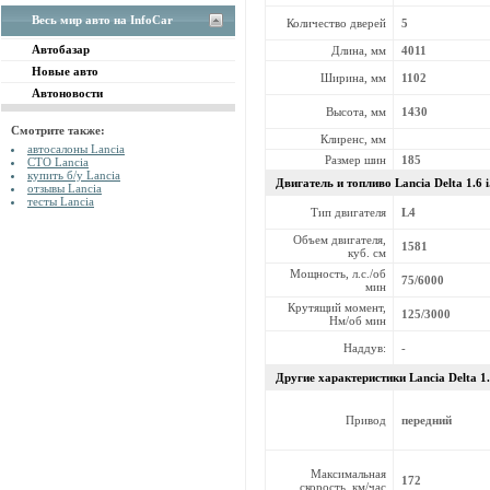
Весь мир авто на InfoCar
Количество дверей
5
Автобазар
Длина, мм
4011
Новые авто
Ширина, мм
1102
Автоновости
Высота, мм
1430
Смотрите также:
Клиренс, мм
автосалоны Lancia
Размер шин
185
СТО Lancia
купить б/у Lancia
Двигатель и топливо Lancia
Delta 1.6 i
отзывы Lancia
тесты Lancia
Тип двигателя
L4
Объем двигателя,
1581
куб. см
Мощность, л.с./об
75/6000
мин
Крутящий момент,
125/3000
Нм/об мин
Наддув:
-
Другие характеристики Lancia
Delta 1.
Привод
передний
Максимальная
172
скорость, км/час