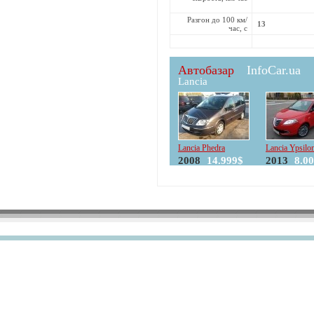
Разгон до 100 км/
13
час, с
Автобазар
InfoCar.ua
Lancia
Lancia Phedra
Lancia Ypsilo
2008
14.999$
2013
8.0