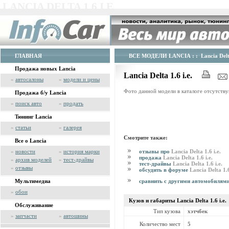
LANCIA DELTA 1.6 I.E.
ГЛАВНАЯ
ВСЕ МОДЕЛИ LANCIA
: : Lancia Delta
Продажа новых Lancia
Lancia Delta 1.6 i.e.
»
автосалоны
»
модели и цены
Фото данной модели в каталоге отсутству
Продажа б/у Lancia
»
поиск авто
»
продать
Тюнинг Lancia
»
статьи
»
галерея
Смотрите также:
Все о Lancia
отзывы про
Lancia Delta 1.6 i.e.
»
новости
»
история марки
продажа
Lancia Delta 1.6 i.e.
»
архив моделей
»
тест-драйвы
тест-драйвы
Lancia Delta 1.6 i.e.
»
отзывы
обсудить в форуме
Lancia Delta 1.6
сравнить с другими автомобилям
Мультимедиа
»
обои
Кузов и габариты Lancia
Delta 1.6 i.e.
Обслуживание
Тип кузова
хэтчбек
»
запчасти
»
автошины
Количество мест
5