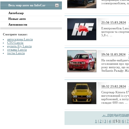
з електромобілем, п
Весь мир авто на InfoCar
Автобазар
Новые авто
21:56 15.03.2024
Автоновости
Електромобіль Lanc
мотором та спортив
Смотрите также:
5,8 с. ...
автосалоны Lancia
СТО Lancia
купить б/у Lancia
отзывы Lancia
тесты Lancia
19:56 11.03.2024
На онлайн-майданчи
оголошення про про
року випуску, що н
Stellantis Ральфу Жіл
18:32 23.02.2024
Спорткар Kimera EV
виготовлений із су
карбоновий, а поту
складає 600 сил. ...
← предыдущая
1
|
2
|
3
|
4
|
[ 5 ]
|
6
|
7