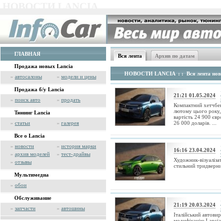
НОВОСТИ LANCIA
ГЛАВНАЯ
Вся лента
Архив по датам
Продажа новых Lancia
НОВОСТИ LANCIA
: : Вся лента нов
»
автосалоны
»
модели и цены
Продажа б/у Lancia
21:21 01.05.2024
»
поиск авто
»
продать
Компактний хетчбек
лютому цього року, 
Тюнинг Lancia
вартість 24 900 євр
»
статьи
»
галерея
26 000 доларів. ...
Все о Lancia
»
новости
»
история марки
16:16 23.04.2024
»
архив моделей
»
тест-драйвы
Художник-візуаліза
»
отзывы
стильний тридверни
Мультимедиа
»
обои
Обслуживание
21:19 20.03.2024
»
запчасти
»
автошины
Італійський автови
модифікацію Lancia