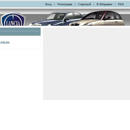
Вход
|
Регистрация
|
Стартовой
|
В Избранное
|
PDA
.com.ua