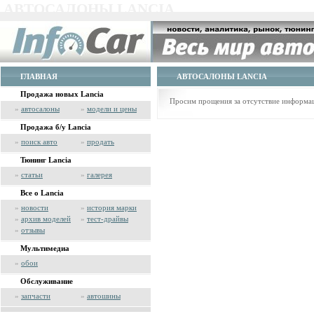
АВТОСАЛОНЫ LANCIA
ГЛАВНАЯ
АВТОСАЛОНЫ LANCIA
Продажа новых Lancia
Просим прощения за отсутствие информац
»
автосалоны
»
модели и цены
Продажа б/у Lancia
»
поиск авто
»
продать
Тюнинг Lancia
»
статьи
»
галерея
Все о Lancia
»
новости
»
история марки
»
архив моделей
»
тест-драйвы
»
отзывы
Мультимедиа
»
обои
Обслуживание
»
запчасти
»
автошины