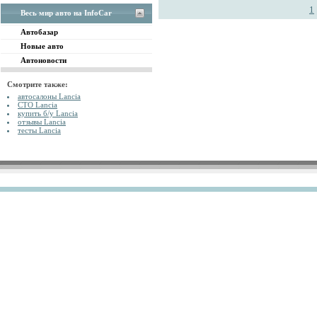
1
Весь мир авто на InfoCar
Автобазар
Новые авто
Автоновости
Смотрите также:
автосалоны Lancia
СТО Lancia
купить б/у Lancia
отзывы Lancia
тесты Lancia