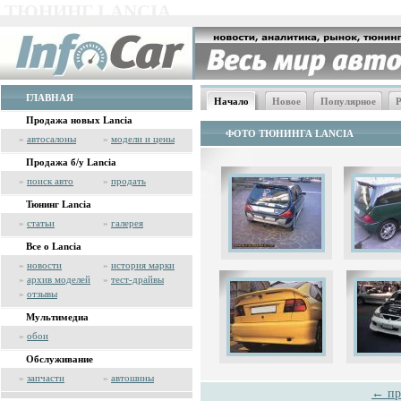
ТЮНИНГ LANCIA
ГЛАВНАЯ
Начало
Новое
Популярное
Р
Продажа новых Lancia
ФОТО ТЮНИНГА LANCIA
»
автосалоны
»
модели и цены
Продажа б/у Lancia
»
поиск авто
»
продать
Тюнинг Lancia
»
статьи
»
галерея
Все о Lancia
»
новости
»
история марки
»
архив моделей
»
тест-драйвы
»
отзывы
Мультимедиа
»
обои
Обслуживание
»
запчасти
»
автошины
← пр