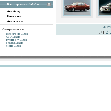
Весь мир авто на InfoCar
Автобазар
Новые авто
Автоновости
след
Смотрите также:
[ 1 ]
|
2
|
автосалоны Lancia
СТО Lancia
купить б/у Lancia
отзывы Lancia
тесты Lancia