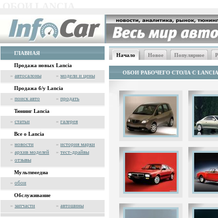
ОБОИ LANCIA
ГЛАВНАЯ
Начало
Новое
Популярное
Р
Продажа новых Lancia
ОБОИ РАБОЧЕГО СТОЛА С LANCI
»
автосалоны
»
модели и цены
Продажа б/у Lancia
»
поиск авто
»
продать
Тюнинг Lancia
»
статьи
»
галерея
Все о Lancia
»
новости
»
история марки
»
архив моделей
»
тест-драйвы
»
отзывы
Мультимедиа
»
обои
Обслуживание
»
запчасти
»
автошины