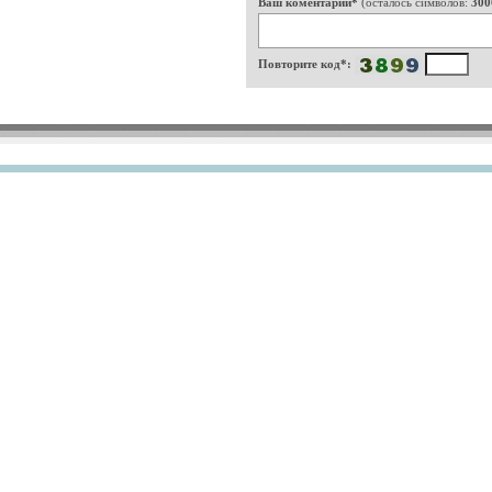
Ваш коментарий*
(осталось символов:
300
Повторите код*: