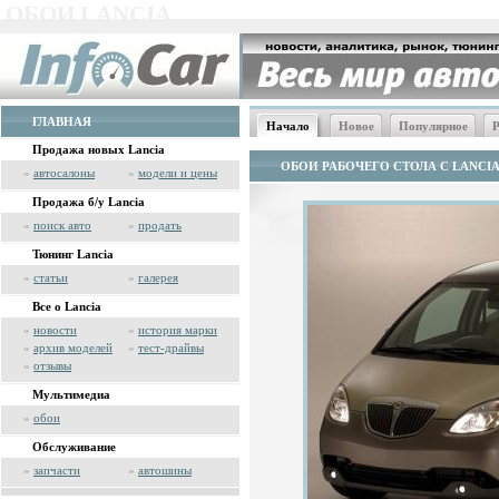
ОБОИ LANCIA
ГЛАВНАЯ
Начало
Новое
Популярное
Р
Продажа новых Lancia
ОБОИ РАБОЧЕГО СТОЛА С LANCI
»
автосалоны
»
модели и цены
Продажа б/у Lancia
»
поиск авто
»
продать
Тюнинг Lancia
»
статьи
»
галерея
Все о Lancia
»
новости
»
история марки
»
архив моделей
»
тест-драйвы
»
отзывы
Мультимедиа
»
обои
Обслуживание
»
запчасти
»
автошины