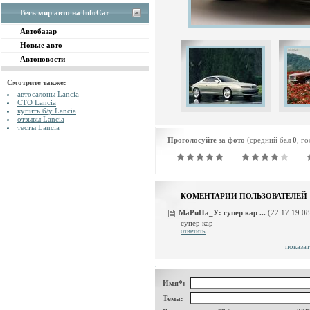
Весь мир авто на InfoCar
Автобазар
Новые авто
Автоновости
Смотрите также:
автосалоны Lancia
СТО Lancia
купить б/у Lancia
отзывы Lancia
тесты Lancia
Проголосуйте за фото
(средний бал
0
, г
КОМЕНТАРИИ ПОЛЬЗОВАТЕЛЕЙ
МаРиНа_У:
супер кар ...
(22:17 19.08
супер кар
ответить
показат
Имя*:
Тема: