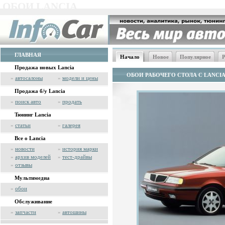
ОБОИ LANCIA
ГЛАВНАЯ
Начало
Новое
Популярное
Р
Продажа новых Lancia
ОБОИ РАБОЧЕГО СТОЛА С LANCI
»
автосалоны
»
модели и цены
Продажа б/у Lancia
»
поиск авто
»
продать
Тюнинг Lancia
»
статьи
»
галерея
Все о Lancia
»
новости
»
история марки
»
архив моделей
»
тест-драйвы
»
отзывы
Мультимедиа
»
обои
Обслуживание
»
запчасти
»
автошины