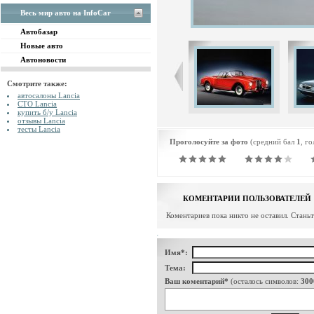
Весь мир авто на InfoCar
Автобазар
Новые авто
Автоновости
Смотрите также:
автосалоны Lancia
СТО Lancia
купить б/у Lancia
отзывы Lancia
тесты Lancia
Проголосуйте за фото
(средний бал
1
, г
КОМЕНТАРИИ ПОЛЬЗОВАТЕЛЕЙ
Коментариев пока никто не оставил. Стань
Имя*:
Тема:
Ваш коментарий*
(осталось символов:
300