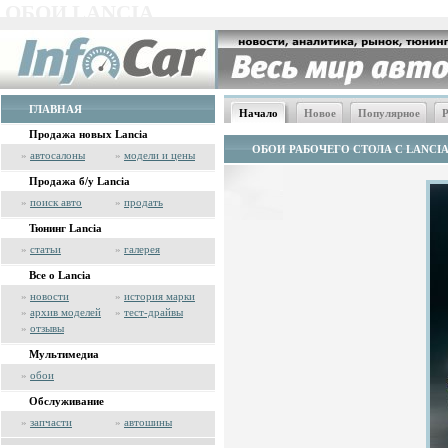
ОБОИ LANCIA
ГЛАВНАЯ
Начало
Новое
Популярное
Р
Продажа новых Lancia
ОБОИ РАБОЧЕГО СТОЛА С LANCI
»
автосалоны
»
модели и цены
Продажа б/у Lancia
»
поиск авто
»
продать
Тюнинг Lancia
»
статьи
»
галерея
Все о Lancia
»
новости
»
история марки
»
архив моделей
»
тест-драйвы
»
отзывы
Мультимедиа
»
обои
Обслуживание
»
запчасти
»
автошины