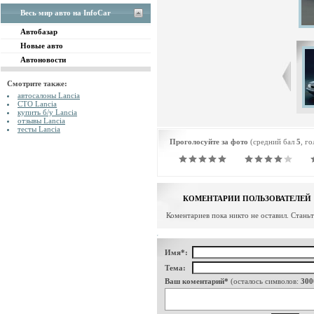
Весь мир авто на InfoCar
Автобазар
Новые авто
Автоновости
Смотрите также:
автосалоны Lancia
СТО Lancia
купить б/у Lancia
отзывы Lancia
тесты Lancia
Проголосуйте за фото
(средний бал
5
, г
КОМЕНТАРИИ ПОЛЬЗОВАТЕЛЕЙ
Коментариев пока никто не оставил. Стань
Имя*:
Тема:
Ваш коментарий*
(осталось символов:
300