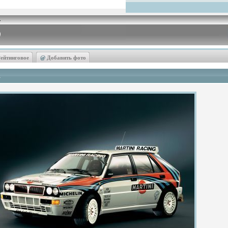
ейтинговое
@
Добавить фото
A