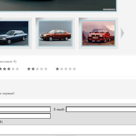
олосовало 4)
те первым!
E-mail:
0
)