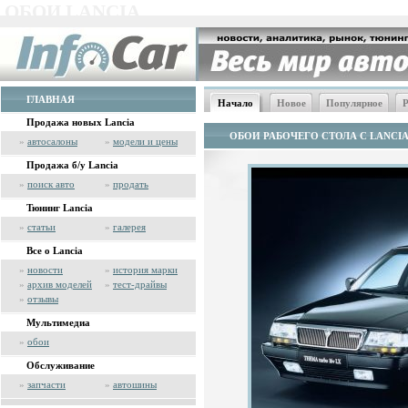
ОБОИ LANCIA
ГЛАВНАЯ
Начало
Новое
Популярное
Р
Продажа новых Lancia
ОБОИ РАБОЧЕГО СТОЛА С LANCI
»
автосалоны
»
модели и цены
Продажа б/у Lancia
»
поиск авто
»
продать
Тюнинг Lancia
»
статьи
»
галерея
Все о Lancia
»
новости
»
история марки
»
архив моделей
»
тест-драйвы
»
отзывы
Мультимедиа
»
обои
Обслуживание
»
запчасти
»
автошины