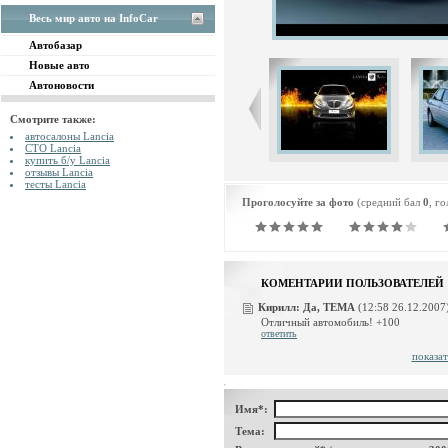
Весь мир авто на InfoCar
Автобазар
Новые авто
Автоновости
Смотрите также:
автосалоны Lancia
СТО Lancia
купить б/у Lancia
отзывы Lancia
тесты Lancia
Проголосуйте за фото
(средний бал
0
, г
КОМЕНТАРИИ ПОЛЬЗОВАТЕЛЕЙ
Кирилл:
Да, ТЕМА
(12:58 26.12.2007
Отличный автомобиль! +100
ответить
показат
Имя*:
Тема: