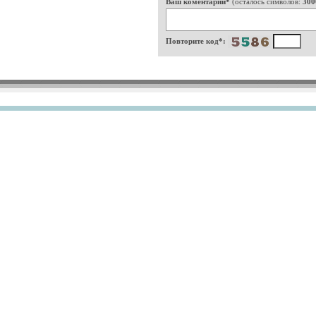
Ваш коментарий*
(осталось символов:
300
Повторите код*: